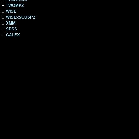
TWOMPZ
WISE
WISExSCOSPZ
XMM
SDSS
GALEX