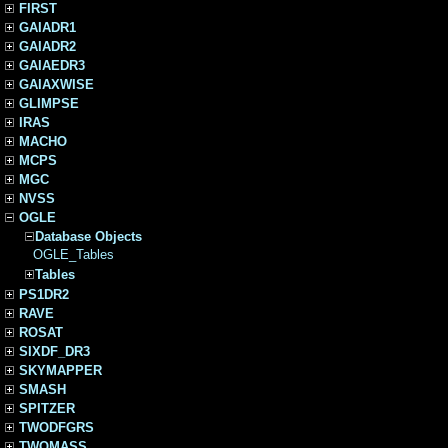
FIRST
GAIADR1
GAIADR2
GAIAEDR3
GAIAXWISE
GLIMPSE
IRAS
MACHO
MCPS
MGC
NVSS
OGLE
Database Objects
OGLE_Tables
Tables
PS1DR2
RAVE
ROSAT
SIXDF_DR3
SKYMAPPER
SMASH
SPITZER
TWODFGRS
TWOMASS