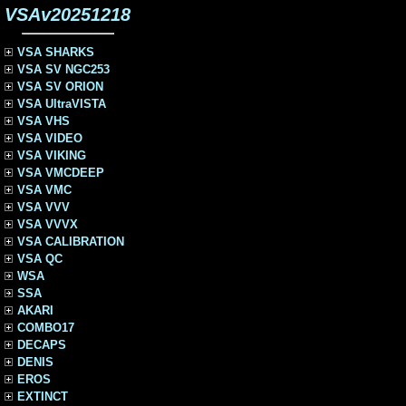
VSAv20251218
VSA SHARKS
VSA SV NGC253
VSA SV ORION
VSA UltraVISTA
VSA VHS
VSA VIDEO
VSA VIKING
VSA VMCDEEP
VSA VMC
VSA VVV
VSA VVVX
VSA CALIBRATION
VSA QC
WSA
SSA
AKARI
COMBO17
DECAPS
DENIS
EROS
EXTINCT